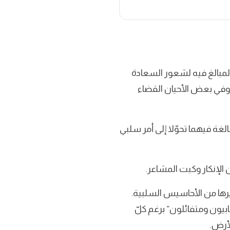
 “Toxic Positivity” هو التعميم المفرط والمبالغ فيه لشعور السعادة
ا وفي بعض الأحيان القضاء
الغة فيهما تحوّلا إلى أمر سلبي
الإنكار وكبت المشاعر.
غيرها من الأحاسيس السلبية.
إيجابيون ومتفائلون” برغم كلّ
لأرض.