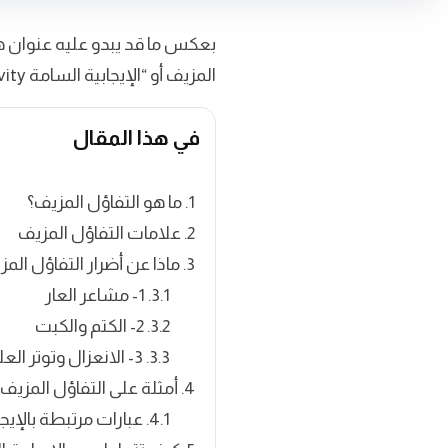
بعكس ما قد يبدو عليه عنوان هذا 
المزيف أو “الإيجابية السامة Toxic Positivity” والتفريق بينها وبين الشعور الحقيقي بالسعادة والرضا.
في هذا المقال
ما هو التفاؤل المزيف؟
علامات التفاؤل المزيف
ماذا عن أضرار التفاؤل الم
1- مشاعر العار
2- الكتم والكبت
3- الانعزال وتوتر العلاقات
أمثلة على التفاؤل المزيف 
عبارات مرتبطة بالإيجا