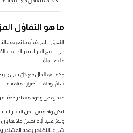
كيف تتعامل مع الإيجابية ا
ما هو التفاؤل الم
في جميع المواقف والحالات. الأم
عليها تمامًا.
وكما هو الحال مع كلّ شيء يزيد ع
سامّ، وفاقت أضراره منافعه.
عند رفض وجود مشاعر معيّنة وعد
لنكن واقعيين، نحنُ البشر لسنا 
وتمرّ علينا أيّام نحسّ خلالها بأن
شيء…التظاهر بهذه المشاعر يعني 