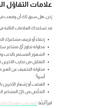
علامات التفاؤل ا
إذن، هل سبق لك أن وقعت في ف
قد تساعدك العلامات التالية في 
إخفاء أو تزييف مشاعرك الح
محاولة تجاوز أيّ مشاعر سلبية
الشعور المستمر بالذنب وتأ
التقليل من تجارب الآخرين (ا
محاولة التخفيف عن الغير 
أسوأ”.
الغضب أو إشعار الآخرين بال
التخلّص من كلّ المشاعر الت
اقرأ أيضًا:
كيف تحب نفسك كشخ