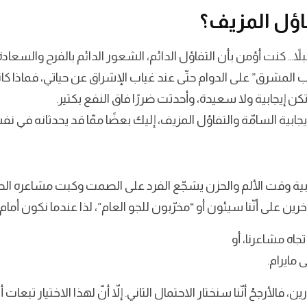
فاؤل المزيف؟
ً… كنت أؤمن بأن التفاؤل الدائم، الشعور الدائم بالفرح والسعادة 
نب المشرق” على الدوام حتّى عند غياب الإشراق عن حياتي، فماذا كان
تكن إيجابية ولا سعيدة، وأحدثت ضررًا فاق النفع بكثير.
إيجابية السامّة والتفاؤل المزيف، إليك بعضًا ممّا قد يحدثانه في 
يجابية وقت الألم والحزن يشجّع الفرد على الصمت وكبت مشاعره الح
رين على أنّنا سيئون أو “مخرّبون للجو العام”، لذا عندما نكون أمام 
اه مشاعرنا، أو
 مايرام.
، فالأرجحُ أنّنا سنختار الاحتمال الثاني. إلاّ أنّ لهذا الاختيار تبعا