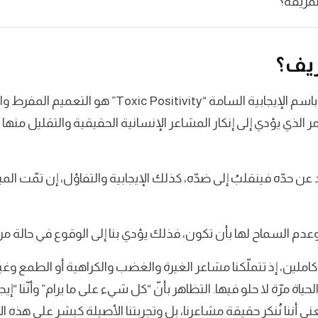
لمزيفة؟
زيف؟
التفاؤل المزيف أو ما يُعرف غالبًا باسم الإيجابية السامة
ر الذي يؤدي إلى إنكار المشاعر الإنسانية الحقيقية والتقليل منه
ن حدّه فينقلبُ إلى ضدّه، كذلك الإيجابية والتفاؤل، إن تمّت المب
م السماح لها بأن تكون، فذلك يؤدي بنا إلى الوقوع في حالة من 
كاملين، إذ تتملّكنا مشاعر الغيرة والغضب والكراهية أو الطمع و
 الحياة مرّة لا حلو فيها. التظاهر بأنّ “كل شيء على ما يرام” وأنّنا “
أننا نُنكر حقيقة مشاعرنا، بل وتجربتنا الأصيلة كبشرٍ على هذه ا