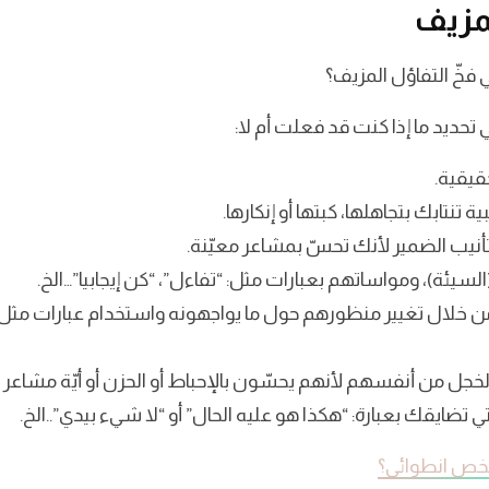
لمزيف
خّ التفاؤل المزيف؟
تحديد ما إذا كنت قد فعلت أم لا:
قيقية.
 تنتابك بتجاهلها، كبتها أو إنكارها.
نيب الضمير لأنك تحسّ بمشاعر معيّنة.
لسيئة)، ومواساتهم بعبارات مثل: “تفاءل”، “كن إيجابيا”…الخ.
من خلال تغيير منظورهم حول ما يواجهونه واستخدام عبارات مثل:
خجل من أنفسهم لأنهم يحسّون بالإحباط أو الحزن أو أيّة مشاعر غير
ي تضايقك بعبارة: “هكذا هو عليه الحال” أو “لا شيء بيدي”..الخ.
ص انطوائي؟