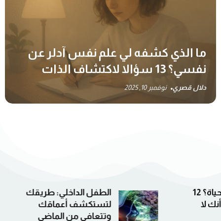
ما الذي كشفه لي علم نفس آدلر عن
نفسي؟ 13 سؤالا لاكتشاف الذات
دلال قصري
نوفمبر 10, 2025
: طريقك
هل سبق لك أن شعرت
اقك
بالحنين لماضي لم
ماضي
تعشه؟!