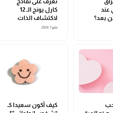
راق
تعرّف على نماذج
عند
كارل يونج الـ 12
ن بعد؟
لاكتشاف الذات
مايو 1, 2024
حب
كيف أكون سعيدا كـ