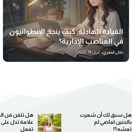
القيادة الهادئة: كيف ينجح الانطوائيون
في المناصب الإدارية؟
دلال قصري
أبريل 19, 2026
هل تتقن فن الحياة؟ 12
الطفل الداخلي
علامة تدل على أنك لا
لتستكشف أعم
تفعل
وتتعافى من ال