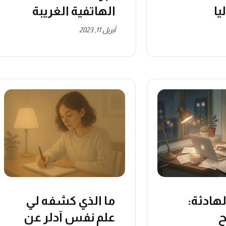
يا
الهاتفية الغريبة
أبريل 11, 2023
لهادئة:
ما الذي كشفه لي
ح
علم نفس آدلر عن