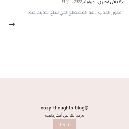
By
دلال قصري
فبراير 4, 2022
10
“قانون الجذب”…هذا المصطلح الذي شاع الحديث عنه...
@cozy_thoughts_blog
مرحبا بك في أفكاردافئة
تابعنا